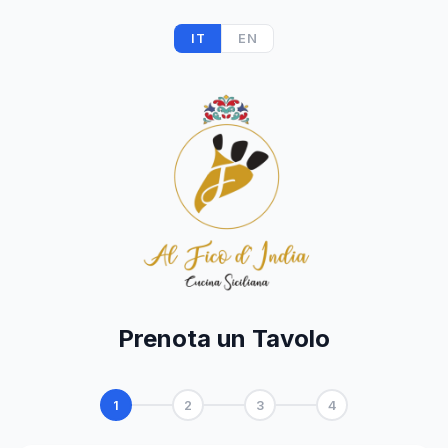
IT
EN
Prenota un Tavolo
1
2
3
4